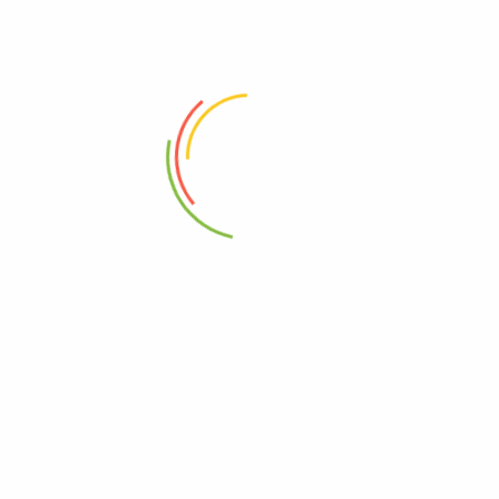
Dodaj u korpu
Pročitaj više
Nema na zalihama
Istaknuto
Mantija (klepe) Osušeni
Royal Basmati Riža (Pakistan)
500g
500g
0
0
5,00
KM
4,00
KM
Dodaj u korpu
Pročitaj više
Istaknuto
Salep 200gr
Sosod belog luka
150g
350g
0
0