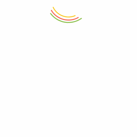
0
Račun
Početna
Korpa
Odjavljivanje
Pogledano