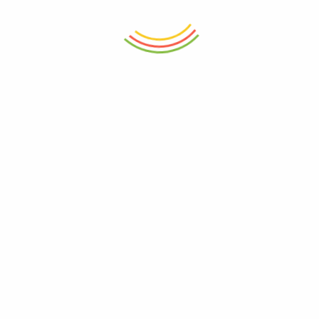
0
Račun
Početna
Korpa
Odjavljivanje
Pogledano