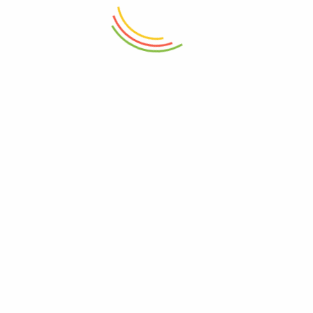
0
Račun
Početna
Korpa
Odjavljivanje
Pogledano