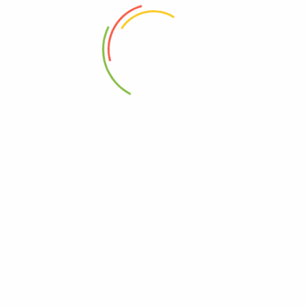
Nema na zalihama
Kravasac suhi Pakmaya 450g
Ljuti sos (Tabasco)100ml
0
0
5,50
KM
3,50
KM
Dodaj u korpu
Pročitaj više
Istaknuto
Sosod belog luka
350g
0
6,50
KM