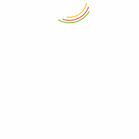
0
Račun
Početna
Korpa
Odjavljivanje
Pogledano