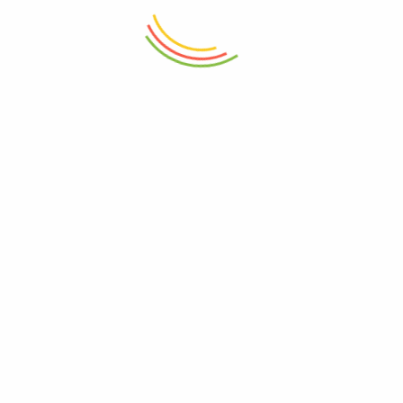
0
Račun
Početna
Korpa
Odjavljivanje
Pogledano